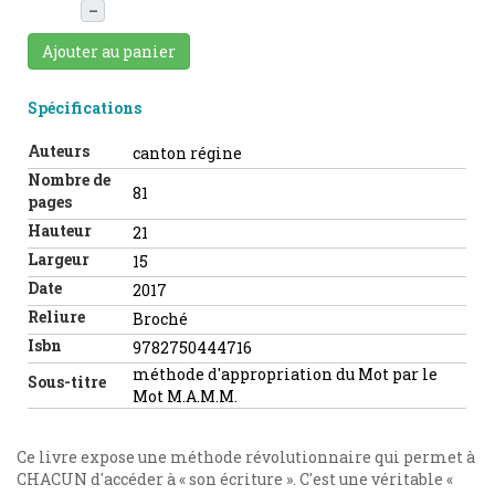
–
Ajouter au panier
Spécifications
Auteurs
canton régine
Nombre de
81
pages
Hauteur
21
Largeur
15
Date
2017
Reliure
Broché
Isbn
9782750444716
méthode d'appropriation du Mot par le
Sous-titre
Mot M.A.M.M.
Ce livre expose une méthode révolutionnaire qui permet à
CHACUN d'accéder à « son écriture ». C'est une véritable «