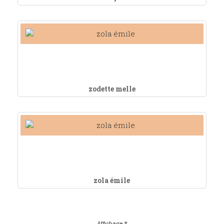
zodette melle
zola émile
Affichage #