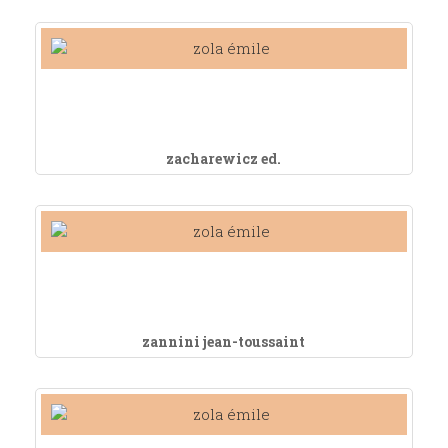
zacharewicz ed.
zannini jean-toussaint