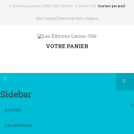
25 bd Amiral Courbet
, NIMES
30000
,
FRANCE
04 66 67 30 30
Contact par mail
Mon Compte
Découvrez Notre Magasin
VOTRE PANIER
Sidebar
×
Accueil
Les éditions