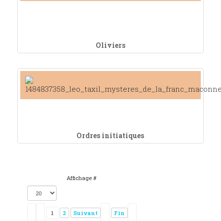
Oliviers
Ordres initiatiques
Affichage #
1
2
Suivant
Fin