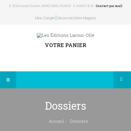
25 bd Amiral Courbet
, NIMES
30000
,
FRANCE
04 66 67 30 30
Contact par mail
Mon Compte
Découvrez Notre Magasin
VOTRE PANIER
Dossiers
Accueil
Dossiers